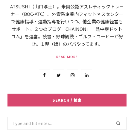
ATSUSHI（山口淳士）。米国公認アスレティックトレー
ナー（BOC-ATC）。外資系企業内フィットネスセンター
で健康指導・運動指導を行いつつ、他企業の健康経営も
サポート。２つのブログ「CHAINON」「熱中症ドット
コム」を運営。読書・野球観戦・ゴルフ・コーヒーが好
き。１児（娘）のパパやってます。
READ MORE
F
T
I
L
a
w
n
i
c
i
s
n
SEARCH / 検索
e
t
t
k
b
t
a
e
Search
for:
o
e
g
d