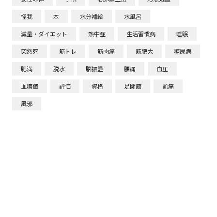
怪我
本
水分補給
水風呂
減量・ダイエット
熱中症
生活習慣病
睡眠
突然死
筋トレ
筋肉痛
筋肥大
糖尿病
肥満
脱水
脳振盪
腰痛
血圧
血糖値
評価
資格
足関節
頭痛
風邪