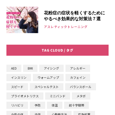
花粉症の症状を軽くするために
やるべき効果的な対策法７選
アスレティックトレーニング
TAG CLOUD / タグ
AED
BMI
アイシング
アレルギー
インスリン
ウォームアップ
カフェイン
スピード
スペシャルテスト
バランスボール
プライオメトリクス
ミニバンド
メタボ
リハビリ
予防
体温
前十字靭帯
女性の体
子供
心肺蘇生法
応急処置