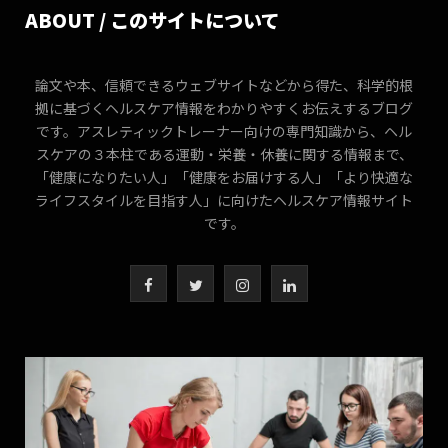
ABOUT / このサイトについて
論文や本、信頼できるウェブサイトなどから得た、科学的根
拠に基づくヘルスケア情報をわかりやすくお伝えするブログ
です。アスレティックトレーナー向けの専門知識から、ヘル
スケアの３本柱である運動・栄養・休養に関する情報まで、
「健康になりたい人」「健康をお届けする人」「より快適な
ライフスタイルを目指す人」に向けたヘルスケア情報サイト
です。
F
T
I
L
a
w
n
i
c
i
s
n
e
t
t
k
b
t
a
e