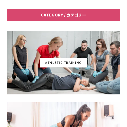
o
r
r
I
CATEGORY / カテゴリー
k
a
n
m
ATHLETIC TRAINING