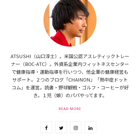
ATSUSHI（山口淳士）。米国公認アスレティックトレー
ナー（BOC-ATC）。外資系企業内フィットネスセンター
で健康指導・運動指導を行いつつ、他企業の健康経営も
サポート。２つのブログ「CHAINON」「熱中症ドット
コム」を運営。読書・野球観戦・ゴルフ・コーヒーが好
き。１児（娘）のパパやってます。
READ MORE
F
T
I
L
a
w
n
i