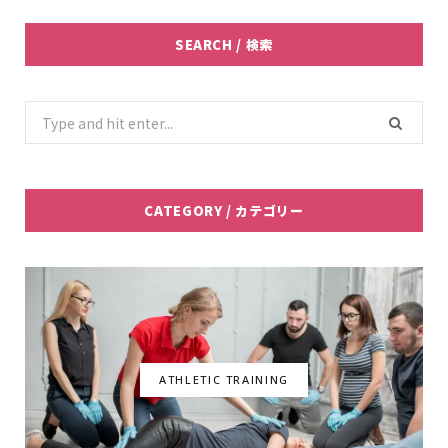
c
i
s
n
SEARCH / 検索
e
t
t
k
b
t
a
e
Search
for:
o
e
g
d
o
r
r
I
CATEGORY / カテゴリー
k
a
n
m
ATHLETIC TRAINING