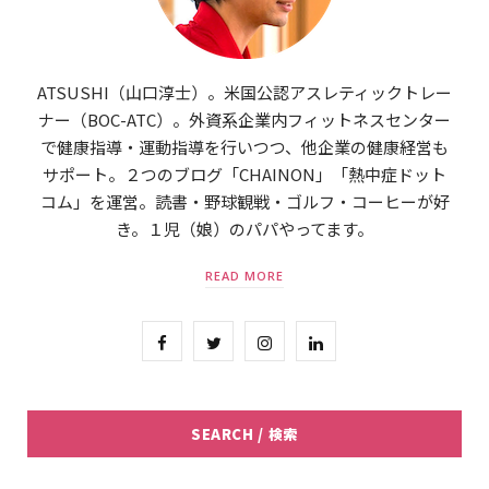
ATSUSHI（山口淳士）。米国公認アスレティックトレー
ナー（BOC-ATC）。外資系企業内フィットネスセンター
で健康指導・運動指導を行いつつ、他企業の健康経営も
サポート。２つのブログ「CHAINON」「熱中症ドット
コム」を運営。読書・野球観戦・ゴルフ・コーヒーが好
き。１児（娘）のパパやってます。
READ MORE
F
T
I
L
a
w
n
i
c
i
s
n
SEARCH / 検索
e
t
t
k