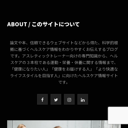
ABOUT / このサイトについて
論文や本、信頼できるウェブサイトなどから得た、科学的根
拠に基づくヘルスケア情報をわかりやすくお伝えするブログ
です。アスレティックトレーナー向けの専門知識から、ヘル
スケアの３本柱である運動・栄養・休養に関する情報まで、
「健康になりたい人」「健康をお届けする人」「より快適な
ライフスタイルを目指す人」に向けたヘルスケア情報サイト
です。
F
T
I
L
a
w
n
i
c
i
s
n