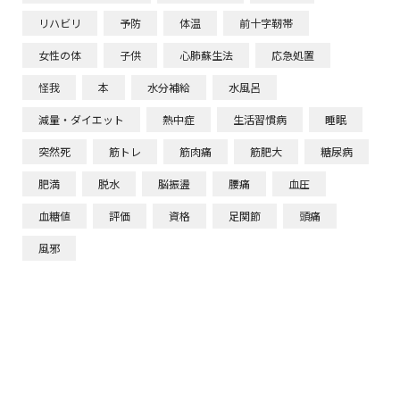
リハビリ
予防
体温
前十字靭帯
女性の体
子供
心肺蘇生法
応急処置
怪我
本
水分補給
水風呂
減量・ダイエット
熱中症
生活習慣病
睡眠
突然死
筋トレ
筋肉痛
筋肥大
糖尿病
肥満
脱水
脳振盪
腰痛
血圧
血糖値
評価
資格
足関節
頭痛
風邪