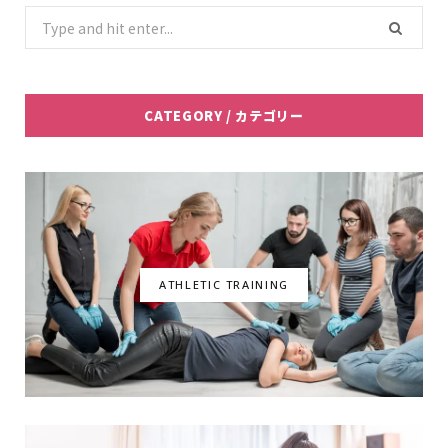
b
t
a
e
Search
for:
o
e
g
d
o
r
r
I
CATEGORY / カテゴリー
k
a
n
m
ATHLETIC TRAINING