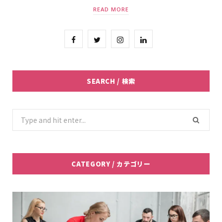
READ MORE
F
T
I
L
a
w
n
i
c
i
s
n
SEARCH / 検索
e
t
t
k
b
t
a
e
Search
for:
o
e
g
d
o
r
r
I
CATEGORY / カテゴリー
k
a
n
m