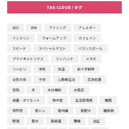
TAG CLOUD / タグ
AED
BMI
アイシング
アレルギー
インスリン
ウォームアップ
カフェイン
スピード
スペシャルテスト
バランスボール
プライオメトリクス
ミニバンド
メタボ
リハビリ
予防
体温
前十字靭帯
女性の体
子供
心肺蘇生法
応急処置
怪我
本
水分補給
水風呂
減量・ダイエット
熱中症
生活習慣病
睡眠
突然死
筋トレ
筋肉痛
筋肥大
糖尿病
肥満
脱水
脳振盪
腰痛
血圧