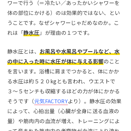
ワーで行う（＝冷たい／あったかいシャワーを
体の部位にかける）のは効果的ではない、とい
うことです。なぜシャワーじゃだめなのか。こ
れは「
静水圧
」が理由の１つです。
静水圧とは、
お風呂や水風呂やプールなど、水
の中に入った時に水圧が体に与える影響
のこと
を言います。浴槽に肩までつかると、体にかか
る水圧は約５２０kgとも言われ、ウエストで
３〜５センチも収縮するほどの力が体にかかる
そうです（
元気FACTORY
より）。静水圧の効果
によって、心拍出量（心臓が全身に送る血液の
量）や筋肉内の血流が増え、トレーニングによ
って産まれた筋肉内の老廃物が血液により流れ