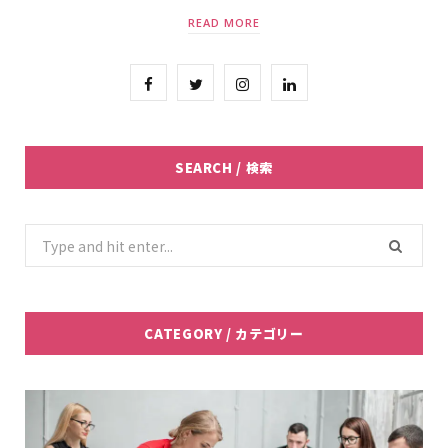
READ MORE
F
T
I
L
a
w
n
i
c
i
s
n
SEARCH / 検索
e
t
t
k
b
t
a
e
Search
for:
o
e
g
d
o
r
r
I
CATEGORY / カテゴリー
k
a
n
m