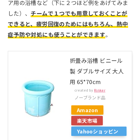
ア用の浴槽など（下に２つほど例をあげてみま
した）、
チームで１つでも用意しておくことが
できると、疲労回復のためにはもちろん、熱中
症予防や対処にも使うことができます
。
折畳み浴槽 ビニール
製 ダブルサイズ 大人
用 65*70cm
created by
Rinker
ノーブランド品
Amazon
楽天市場
Yahooショッピン