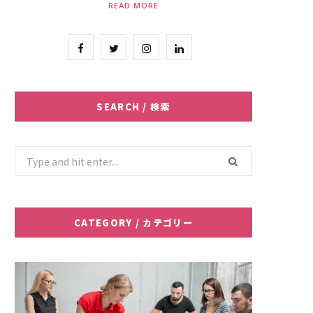
READ MORE
F
T
I
L
a
w
n
i
c
i
s
n
SEARCH / 検索
e
t
t
k
b
t
a
e
Search
for:
o
e
g
d
o
r
r
I
CATEGORY / カテゴリー
k
a
n
m